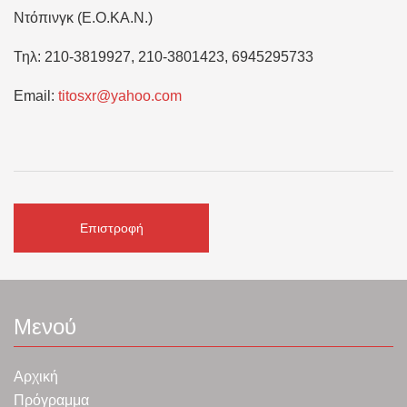
Ντόπινγκ (Ε.Ο.ΚΑ.Ν.)
Τηλ: 210-3819927, 210-3801423, 6945295733
Email:
titosxr@yahoo.com
Επιστροφή
Μενού
Αρχική
Πρόγραμμα